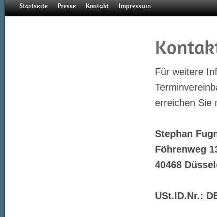
Startseite
Presse
Kontakt
Impressum
Kontak
Für weitere In
Terminvereinb
erreichen Sie 
Bewusstseinscoaching
Bewusstseins TV
Deutschland
Philosophie
Bedeutung
Arbeit neues Bewusstsein
Österreich
Über mich
Stephan Fug
Föhrenweg 1
40468 Düssel
USt.ID.Nr.: 